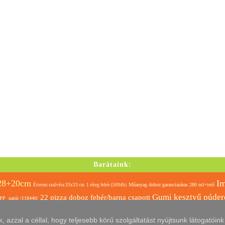
Barátaink:
x28+20cm
Im
Műanyag doboz garanciazáras 280 ml+tető
Éttermi szalvéta 33x33 cm 1 réteg fehér (500db)
Gumi kesztyű púder
22 pizza doboz fehér/barna csapott
 PP natúr /118440/
Papírtáska szalagfül
Hagner tál szögletes bordázott víztiszta 125ml
azzal a céllal, hogy teljesebb körű szolgáltatást nyújtsunk látogatóin
letes TETŐ (190), víztiszta (natúr)
Import 33 pizza doboz
Variatál 270 ml-es fehér
PETP