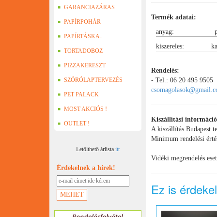
GARANCIAZÁRAS
Termék adatai:
DOBOZOK
PAPÍRPOHÁR
anyag:
PAPÍRTÁSKA-
kiszereles:
ka
PAPÍRZACSKÓ
TORTADOBOZ
PIZZAKERESZT
Rendelés:
- Tel.: 06 20 495 9505
SZÓRÓLAPTERVEZÉS
csomagolasok@gmail.
PET PALACK
MOST AKCIÓS !
Kiszállítási informáci
OUTLET !
A kiszállítás Budapest t
Minimum rendelési érté
Letölthető árlista
itt
Vidéki megrendelés eset
Érdekelnek a hírek!
Ez is érdeke