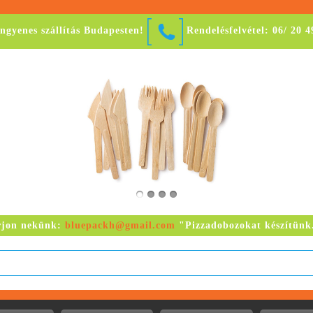
ingyenes szállítás Budapesten!
Rendelésfelvétel: 06/ 20 
rjon nekünk:
bluepackh@gmail.com
"Pizzadobozokat készítünk