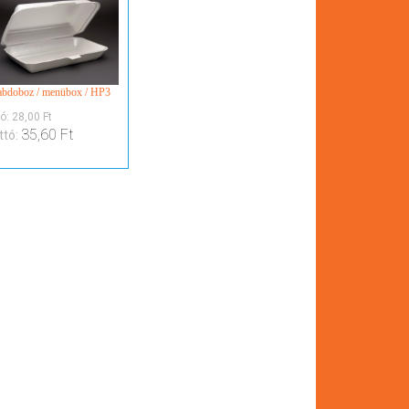
bdoboz / menübox / HP3
tó:
28,00 Ft
35,60 Ft
ttó: