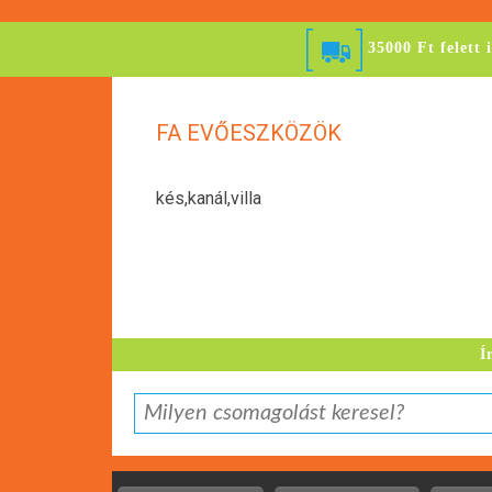
35000 Ft felett 
FA EVŐESZKÖZÖK
kés,kanál,villa
Í