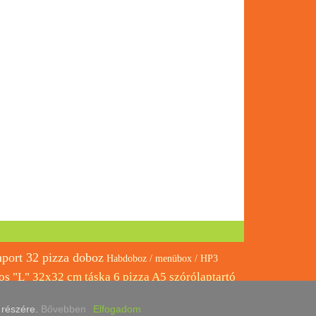
port 32 pizza doboz
Habdoboz / menübox / HP3
os "L"
32x32 cm táska 6 pizza A5 szórólaptartó
es barna 22x36+10cm
750 ml doboz oktogon doboz PP
k részére.
Bővebben
Elfogadom
ALACK 250ml o38 (333db) CSAK SZEMÉLYES ÁTVÉTEL