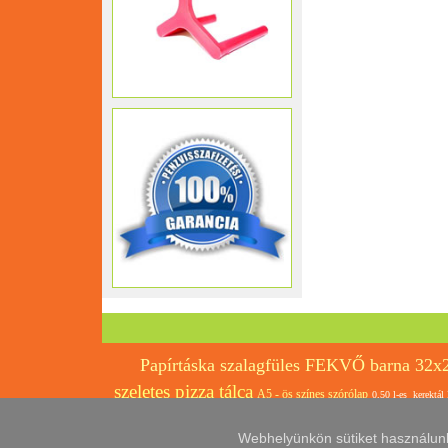
Papírtáska szalagfüles FEKVŐ barna 32
szeletes pizza tálca
A5 - ös színes szórólap
0,50 l-es kerektál
(fekete)
Fehér papírpohár 330ml 50db/cs.(80mm)
Webhelyünkön sütiket használunk, 
leves
Papírtáska szalagfülesf ehér 26x25+17cm
PU szög