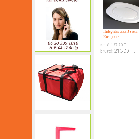
Hidegtálas tálca 3 szem.
25cm) kicsi
nettó:
167,70 Ft
213,00 Ft
bruttó: