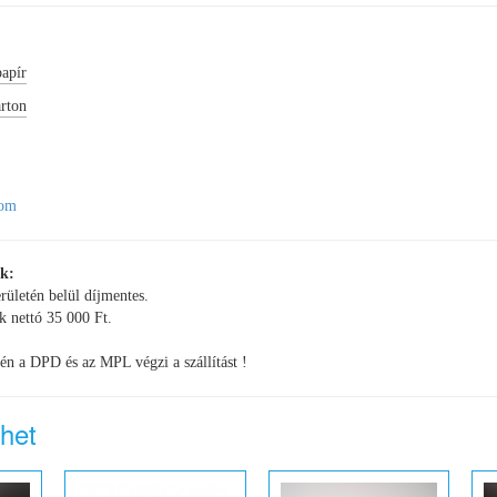
papír
rton
com
ók:
erületén belül díjmentes.
k nettó 35 000 Ft.
én a DPD és az MPL végzi a szállítást !
lhet