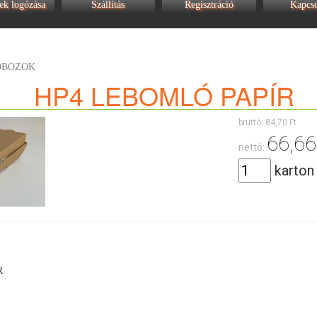
ek logózása
Szállítás
Regisztráció
Kapcso
OBOZOK
HP4 LEBOMLÓ PAPÍR
bruttó:
84,70 Ft
66,66
nettó:
karton
R