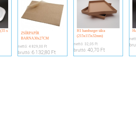
 (35 x
H1 hamburger tálca
Ha
ZSÍRPAPÍR
(215x115x32mm)
BARNA30x27CM
net
nettó:
32,05 Ft
bru
nettó:
4 829,00 Ft
40,70 Ft
bruttó:
6 132,80 Ft
bruttó: