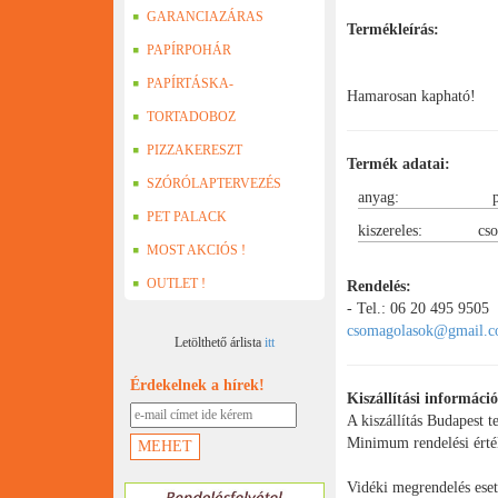
GARANCIAZÁRAS
Termékleírás:
DOBOZOK
PAPÍRPOHÁR
PAPÍRTÁSKA-
Hamarosan kapható!
PAPÍRZACSKÓ
TORTADOBOZ
PIZZAKERESZT
Termék adatai:
SZÓRÓLAPTERVEZÉS
anyag:
PET PALACK
kiszereles:
cs
MOST AKCIÓS !
OUTLET !
Rendelés:
- Tel.: 06 20 495 9505
csomagolasok@gmail.
Letölthető árlista
itt
Érdekelnek a hírek!
Kiszállítási informáci
A kiszállítás Budapest t
Minimum rendelési érté
Vidéki megrendelés eset