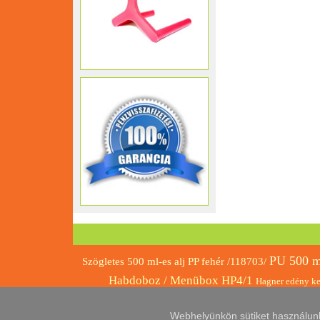
PU 500 ml
Szögletes 500 ml-es alj PP fehér /118703/
Habdoboz / Menübox HP4/1
Hagner edény ke
papírpohár 610ml 50db/cs.(90mm)
2 sze
Webhelyünkön sütiket használunk, 
FEKVŐ barna 32x27+17cm
To