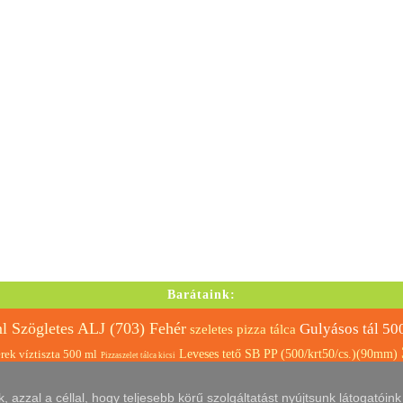
Barátaink:
 Szögletes ALJ (703) Fehér
Gulyásos tál 50
szeletes pizza tálca
rek víztiszta 500 ml
Leveses tető SB PP (500/krt50/cs.)(90mm)
Pizzaszelet tálca kicsi
letes pizza tálca
SILPP tető svéd
Import 40 pizza doboz
BQ szögletes tető (500-1
azzal a céllal, hogy teljesebb körű szolgáltatást nyújtsunk látogatóin
rtadoboz füles papír 290 x 290 x 150 mm
Papírtáska szalagfüles fehér 32