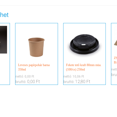
lhet
Z
B
Leveses papírpohár barna
Fekete tető kraft 80mm müa.
net
350ml
(100/cs) 250ml
bru
nettó:
0,00 Ft
nettó:
10,06 Ft
0,00 Ft
12,80 Ft
bruttó:
bruttó: