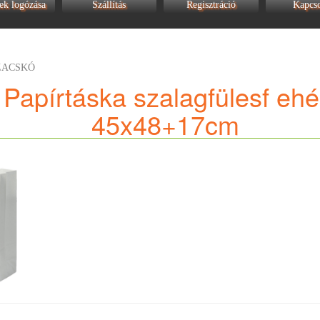
ek logózása
Szállítás
Regisztráció
Kapcso
ZACSKÓ
Papírtáska szalagfülesf ehé
45x48+17cm