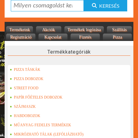
KERESÉS
Termékeink
Akciók
Termékek logózása
Szállítás
Regisztráció
Kapcsolat
Fizetés
Pizza
Termékkategóriák
PIZZA TÁSKÁK
PIZZA DOBOZOK
STREET FOOD
PAPÍR FŐÉTELES DOBOZOK
SZÁJMASZK
HABDOBOZOK
MŰANYAG FEDELES TERMÉKEK
MIKRÓZHATÓ TÁLAK (LEFÓLIÁZHATÓ)