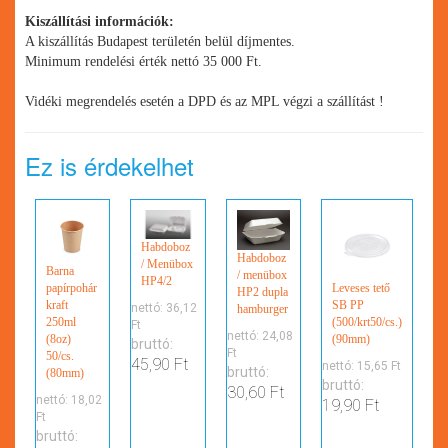
Kiszállítási információk:
A kiszállítás Budapest területén belül díjmentes.
Minimum rendelési érték nettó 35 000 Ft.
Vidéki megrendelés esetén a DPD és az MPL végzi a szállítást !
Ez is érdekelhet
Habdoboz
Habdoboz
/ Menübox
Barna
/ menübox
HP4/2
Leveses tető
papírpohár
HP2 dupla
SB PP
kraft
nettó:
36,12
hamburger
(500/krt50/cs.)
250ml
Ft
nettó:
24,08
(90mm)
(8oz)
bruttó:
Ft
50/cs.
45,90 Ft
nettó:
15,65 Ft
bruttó:
(80mm)
bruttó:
30,60 Ft
nettó:
18,02
19,90 Ft
Ft
bruttó: