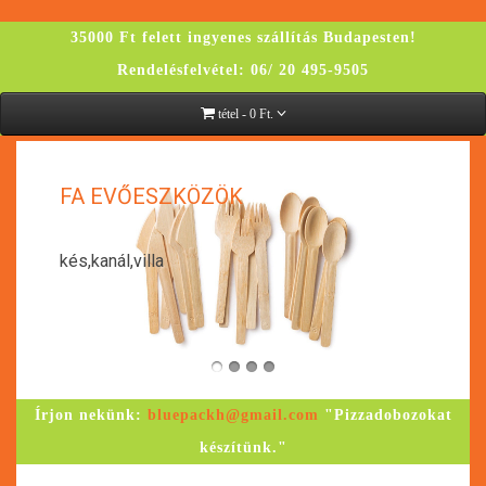
35000 Ft felett ingyenes szállítás Budapesten!
Rendelésfelvétel: 06/ 20 495-9505
tétel - 0 Ft.
K
FA EVŐESZKÖZÖK
kés,kanál,villa
Írjon nekünk:
bluepackh@gmail.com
"Pizzadobozokat
készítünk."