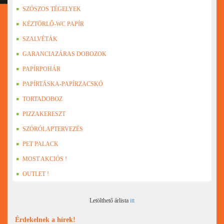
SZÓSZOS TÉGELYEK
KÉZTÖRLŐ-WC PAPÍR
SZALVÉTÁK
GARANCIAZÁRAS DOBOZOK
PAPÍRPOHÁR
PAPÍRTÁSKA-PAPÍRZACSKÓ
TORTADOBOZ
PIZZAKERESZT
SZÓRÓLAPTERVEZÉS
PET PALACK
MOST AKCIÓS !
OUTLET !
Letölthető árlista
itt
Érdekelnek a hírek!