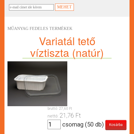
MŰANYAG FEDELES TERMÉKEK
Variatál tető
víztiszta (natúr)
bruttó:
27,60 Ft
21,76 Ft
nettó:
csomag (50 db)