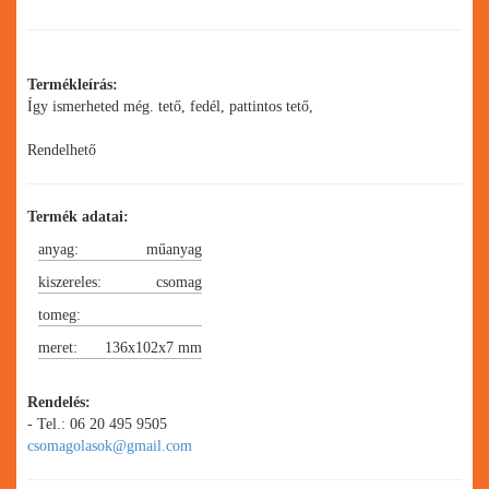
Termékleírás:
Így ismerheted még. tető, fedél, pattintos tető,
Rendelhető
Termék adatai:
anyag:
műanyag
kiszereles:
csomag
tomeg:
50 db/csomag, 800
meret:
136x102x7 mm
db/karton
Rendelés:
- Tel.: 06 20 495 9505
csomagolasok@gmail.com