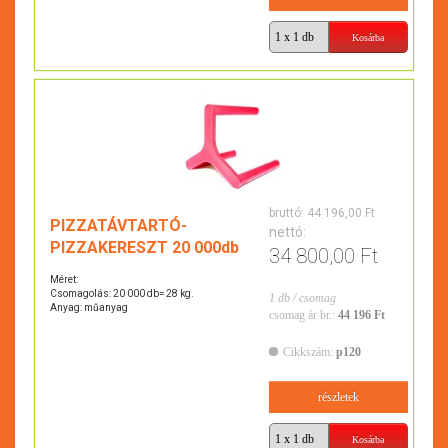
bruttó:
44 196,00 Ft
PIZZATÁVTARTÓ-
nettó:
PIZZAKERESZT 20 000db
34 800,00 Ft
Méret:
Csomagolás: 20 000 db= 28 kg.
1 db / csomag
Anyag: műanyag
csomag ár br.:
44 196 Ft
Cikkszám:
p120
részletek