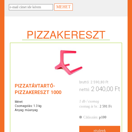
PIZZAKERESZT
bruttó:
2 590,80 Ft
PIZZATÁVTARTÓ-
2 040,00 Ft
nettó:
PIZZAKERESZT 1000
1 db / csomag
Méret:
Csomagolás: 1.3 kg
csomag ár br.:
2 591 Ft
Anyag: műanyag
Cikkszám:
p100
részletek