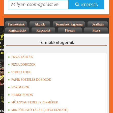
KERESÉS
Termékeink
Akciók
Termékek logózása
Szállítás
Regisztráció
Kapcsolat
Fizetés
Pizza
Termékkategóriák
PIZZA TÁSKÁK
PIZZA DOBOZOK
STREET FOOD
PAPÍR FŐÉTELES DOBOZOK
SZÁJMASZK
HABDOBOZOK
MŰANYAG FEDELES TERMÉKEK
MIKRÓZHATÓ TÁLAK (LEFÓLIÁZHATÓ)