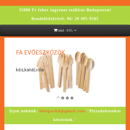
35000 Ft felett ingyenes szállítás Budapesten!
Rendelésfelvétel: 06/ 20 495-9505
tétel - 0 Ft.
K
FA EVŐESZKÖZÖK
kés,kanál,villa
Írjon nekünk:
bluepackh@gmail.com
"Pizzadobozokat
készítünk."