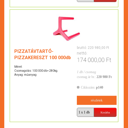
bruttó:
220 980,00 Ft
PIZZATÁVTARTÓ-
nettó:
PIZZAKERESZT 100 000db
174 000,00 Ft
Méret:
Csomagolás: 100 000 db= 280kg.
1 db / csomag
Anyag: műanyag
csomag ár br.:
220 980 Ft
Cikkszám:
p140
részletek